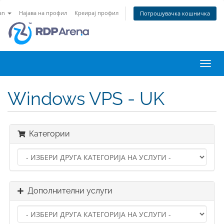
an
Најава на профил
Креирај профил
Потрошувачка кошничка
Вклу
ја
нави
Windows VPS - UK
Категории
Дополнителни услуги