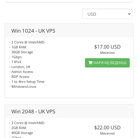
Win 1024 - UK VPS
- 2 Cores @ Intel/AMD
$17.00 USD
- 1GB RAM
- 30GB Storage
Месечно
- 1Gbps
- 1 IPv4
НАРАЧАЈ ВЕДНАШ
- London, UK
- Admin Access
- RDP Access
- 1 to 4hrs Setup Time
- Windows/Linux
Win 2048 - UK VPS
- 3 Cores @ Intel/AMD
$22.00 USD
- 2GB RAM
- 40GB Storage
Месечно
- 1Gbps