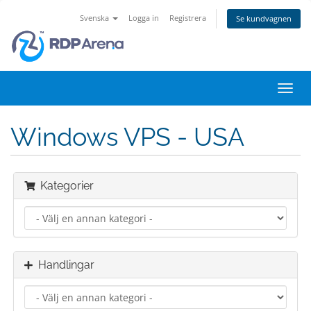
Svenska
Logga in
Registrera
Se kundvagnen
Växla
navig
Windows VPS - USA
Kategorier
Handlingar