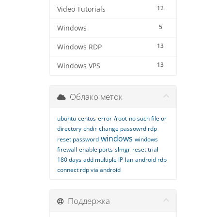
12
Video Tutorials
5
Windows
13
Windows RDP
13
Windows VPS
Облако меток
ubuntu
centos
error
/root
no such file or
directory
chdir
change passowrd rdp
windows
reset password
windows
firewall
enable ports
slmgr
reset trial
180 days
add multiple IP
lan
android rdp
connect rdp via android
Поддержка