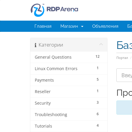
Главная
Магазин
Объявления
Ба
Ба
Категории
12
General Questions
Портал
1
Linux Common Errors
5
Payments
Про
1
Reseller
3
Security
6
Troubleshooting
4
Tutorials