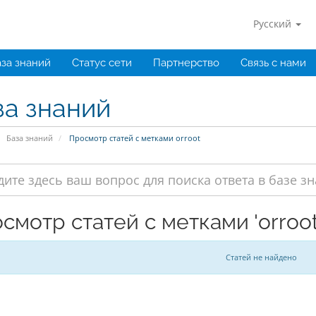
Русский
за знаний
Статус сети
Партнерство
Связь с нами
за знаний
База знаний
Просмотр статей с метками orroot
смотр статей с метками 'orroot
Статей не найдено