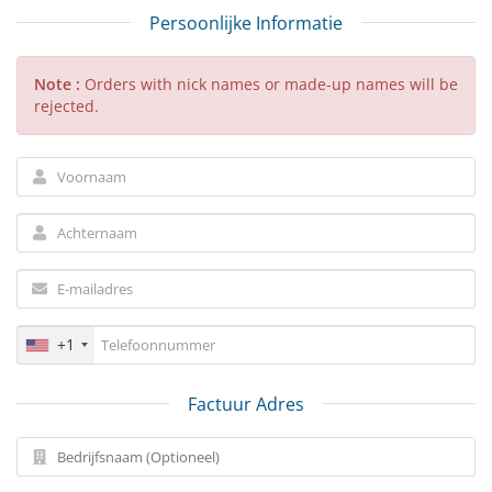
Persoonlijke Informatie
Note :
Orders with nick names or made-up names will be
rejected.
+1
Factuur Adres