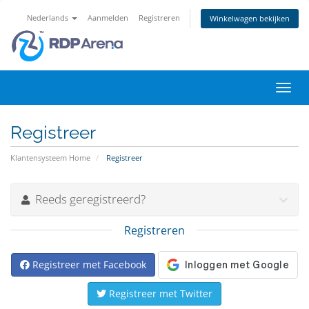
Nederlands
Aanmelden
Registreren
Winkelwagen bekijken
Navig
in-/u
Registreer
Klantensysteem Home
Registreer
Reeds geregistreerd?
Registreren
Registreer met Facebook
Registreer met Twitter