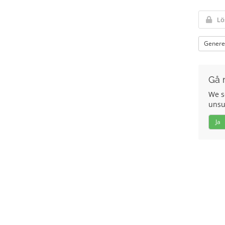
Genere
Gå 
We s
unsu
Ja