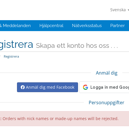
Svenska
 & Meddelanden
Hjälpcentral
Nätverksstatus
Partner
istrera
Skapa ett konto hos oss . . .
Registrera
Anmäl dig
Anmäl dig med Facebook
Personuppgifter
 :
Orders with nick names or made-up names will be rejected.