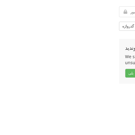
 گذرواژه
ندید
We s
unsu
بلی