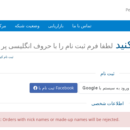
P
تماس با ما
بازاریابی
وضعیت شبکه
مرک
نید
لطفا فرم ثبت نام را با حروف انگلیسی پر ن
ثبت نام کنی
ثبت نام
ثبت نام با Facebook
اطلاعات شخصی
 :
Orders with nick names or made-up names will be rejected.