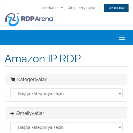
Azerbaijani
Giriş
Qeydiyyat
Səbətə bax
Naviq
keçid
Amazon IP RDP
Kateqoriyalar
Əməliyyatlar