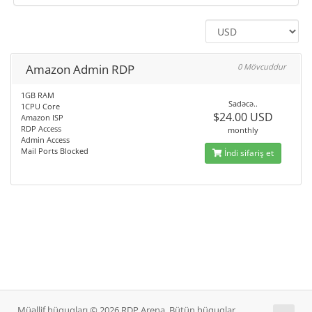
Amazon Admin RDP
0 Mövcuddur
1GB RAM
Sadəcə..
1CPU Core
$24.00 USD
Amazon ISP
RDP Access
monthly
Admin Access
Mail Ports Blocked
İndi sifariş et
Müəllif hüquqları © 2026 RDP Arena. Bütün hüquqlar