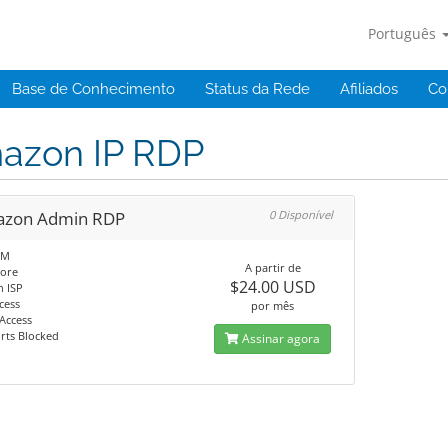
Português
Base de Conhecimento
Status da Rede
Afiliados
Co
azon IP RDP
zon Admin RDP
0 Disponível
AM
A partir de
ore
$24.00 USD
 ISP
cess
por mês
Access
rts Blocked
Assinar agora