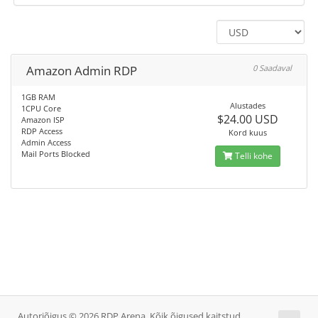
Amazon Admin RDP
0 Saadaval
1GB RAM
Alustades
1CPU Core
$24.00 USD
Amazon ISP
RDP Access
Kord kuus
Admin Access
Mail Ports Blocked
Telli kohe
Autoriõigus © 2026 RDP Arena. Kõik õigused kaitstud.