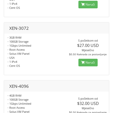
- 1 IPv4
Naruči
- Cent OS
XEN-3072
- 3GB RAM
S početkom od
- 100GB Storage
$27.00 USD
- 1Gbps Unlimited
- Root Access
Mjesečno
- Solus VM Panel
$0.50 Naknada za postavljanje
- USA
- 1 IPv4
Naruči
- Cent OS
XEN-4096
- 4GB RAM
S početkom od
- 100GB Storage
$32.00 USD
- 1Gbps Unlimited
- Root Access
Mjesečno
- Solus VM Panel
$0.50 Naknada za postavljanje