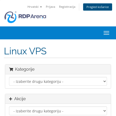
Hrvatski
Prijava
Registtracija
Pregled košarice
Preba
navig
Linux VPS
Kategorije
Akcije