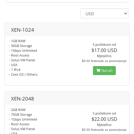
XEN-1024
- 1GB RAM
S početkom od
- 50GB Storage
$17.00 USD
- 1Gbps Unlimited
- Root Access
Mjesečno
- Solus VM Panel
$0.50 Naknada za postavljanje
- USA
- 1 IPv4
Naruči
- Cent OS / Others
XEN-2048
- 2GB RAM
S početkom od
- 75GB Storage
$22.00 USD
- 1Gbps Unlimited
- Root Access
Mjesečno
- Solus VM Panel
$0.50 Naknada za postavljanje
- USA