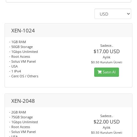
XEN-1024
- 1GB RAM
Sadece..
- 50GB Storage
$17.00 USD
- 1Gbps Unlimited
- Root Access
Aylık
- Solus VM Panel
$0.50 Kurulum Ücreti
- USA
- 1 IPv4
Satın Al
- Cent OS / Others
XEN-2048
- 2GB RAM
Sadece..
- 75GB Storage
$22.00 USD
- 1Gbps Unlimited
- Root Access
Aylık
- Solus VM Panel
$0.50 Kurulum Ücreti
- USA