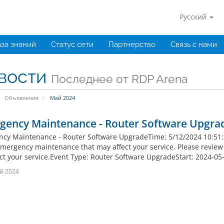
Русский
за знаний
Статус сети
Партнерство
Связь с нами
вости
Последнее от RDP Arena
Объявления
Май 2024
gency Maintenance - Router Software Upgra
cy Maintenance - Router Software UpgradeTime: 5/12/2024 10:51:37 
mergency maintenance that may affect your service. Please review th
fect your service.Event Type: Router Software UpgradeStart: 2024-05
й 2024