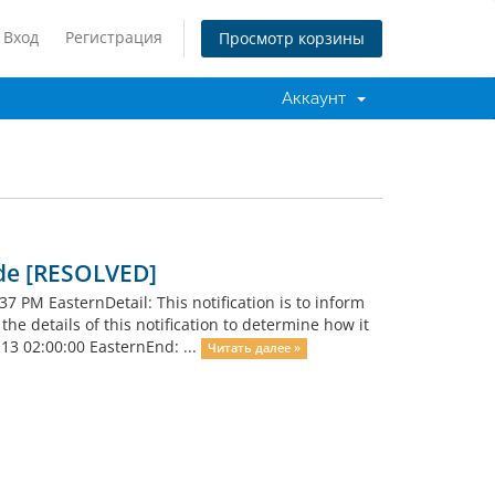
Вход
Регистрация
Просмотр корзины
Аккаунт
de [RESOLVED]
PM EasternDetail: This notification is to inform
e details of this notification to determine how it
-13 02:00:00 EasternEnd: ...
Читать далее »