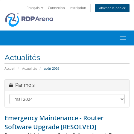
Français
Connexion
Inscription
Afficher le panier
Bascu
la
navig
Actualités
Accueil
Actualités
août 2026
Par mois
Emergency Maintenance - Router
Software Upgrade [RESOLVED]