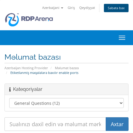
Azerbaijani
Giriş
Qeydiyyat
Səbətə bax
Naviq
keçid
Məlumat bazası
Azerbaijan Hosting Provider
Məlumat bazası
Etiketlənmiş məqalələrə baxılır enable ports
Kateqoriyalar