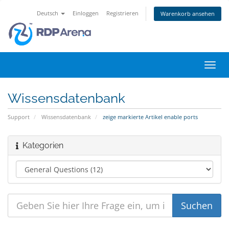
Deutsch
Einloggen
Registrieren
Warenkorb ansehen
Navig
ein-/
Wissensdatenbank
Support
Wissensdatenbank
zeige markierte Artikel enable ports
Kategorien