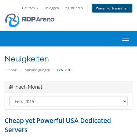
Deutsch
Einloggen
Registrieren
Warenkorb ansehen
Navig
ein-/
Neuigkeiten
Support
Ankündigungen
Feb. 2015
nach Monat
Cheap yet Powerful USA Dedicated
Servers