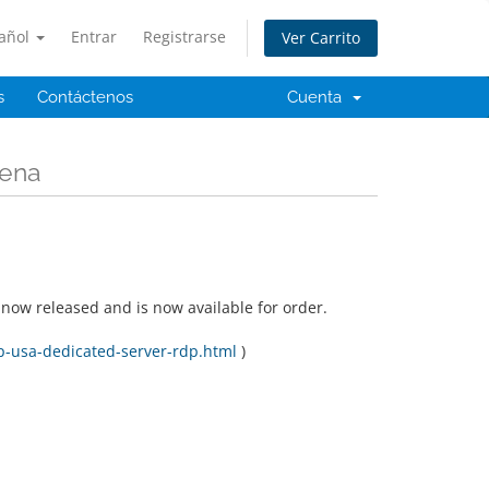
añol
Entrar
Registrarse
Ver Carrito
s
Contáctenos
Cuenta
rena
ow released and is now available for order.
-usa-dedicated-server-rdp.html
)