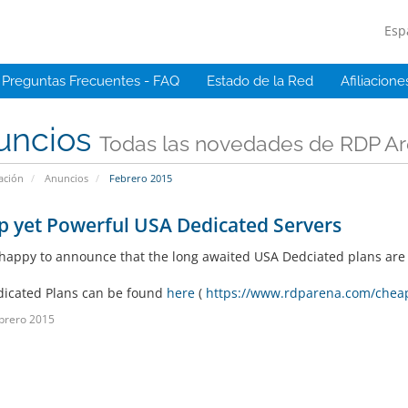
Esp
Preguntas Frecuentes - FAQ
Estado de la Red
Afiliacione
uncios
Todas las novedades de RDP A
ación
Anuncios
Febrero 2015
 yet Powerful USA Dedicated Servers
happy to announce that the long awaited USA Dedciated plans are n
icated Plans can be found
here
(
https://www.rdparena.com/cheap
brero 2015