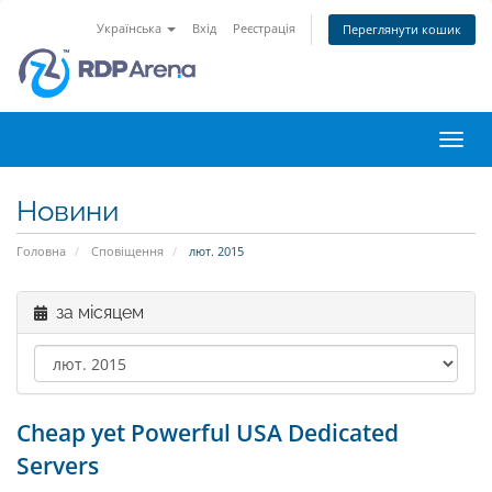
Українська
Вхід
Реєстрація
Переглянути кошик
Пере
наві
Новини
Головна
Сповіщення
лют. 2015
за місяцем
Cheap yet Powerful USA Dedicated
Servers